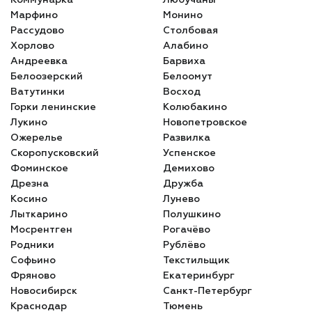
Марфино
Монино
Рассудово
Столбовая
Хорлово
Алабино
Андреевка
Барвиха
Белоозерский
Белоомут
Ватутинки
Восход
Горки ленинские
Колюбакино
Лукино
Новопетровское
Ожерелье
Развилка
Скоропусковский
Успенское
Фоминское
Демихово
Дрезна
Дружба
Косино
Лунево
Лыткарино
Полушкино
Мосрентген
Рогачёво
Родники
Рублёво
Софьино
Текстильщик
Фряново
Екатеринбург
Новосибирск
Санкт-Петербург
Краснодар
Тюмень