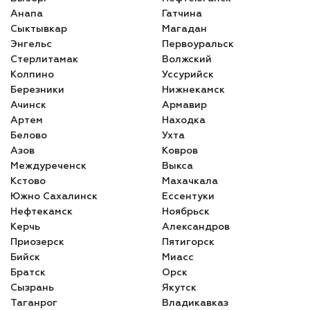
Анапа
Гатчина
Сыктывкар
Магадан
Энгельс
Первоуральск
Стерлитамак
Волжский
Колпино
Уссурийск
Березники
Нижнекамск
Ачинск
Армавир
Артем
Находка
Белово
Ухта
Азов
Ковров
Междуреченск
Выкса
Кстово
Махачкала
Южно Сахалинск
Ессентуки
Нефтекамск
Ноябрьск
Керчь
Александров
Приозерск
Пятигорск
Бийск
Миасс
Братск
Орск
Сызрань
Якутск
Таганрог
Владикавказ