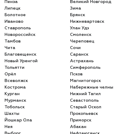
Пенза
Великий Новгород
Липецк
Зима
Болотное
Брянск
Иваново
Нижневартовск
Ставрополь
Улан Удэ
Новороссийск
Смоленск
Тамбов
Череповец
Чита
Сочи
Благовещенск
Саранск
Новый Уренгой
Астрахань
Тольятти
Симферополь
Орёл
Псков
Всеволжск
Магнитогорск
Кострома
Набережные челны
Курган
Нижний Тагил
Мурманск
Севастополь
Тобольск
Старый Оскол
Шахты
Прокопьевск
Йошкар Ола
Приморск
Нея
Абакан
Выборг
Нефтеюганск