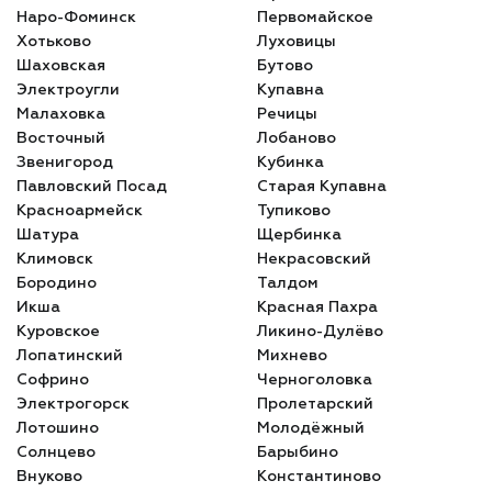
Наро-Фоминск
Первомайское
Хотьково
Луховицы
Шаховская
Бутово
Электроугли
Купавна
Малаховка
Речицы
Восточный
Лобаново
Звенигород
Кубинка
Павловский Посад
Старая Купавна
Красноармейск
Тупиково
Шатура
Щербинка
Климовск
Некрасовский
Бородино
Талдом
Икша
Красная Пахра
Куровское
Ликино-Дулёво
Лопатинский
Михнево
Софрино
Черноголовка
Электрогорск
Пролетарский
Лотошино
Молодёжный
Солнцево
Барыбино
Внуково
Константиново