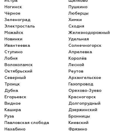
Истра
Щёлково
Ногинск
Пушкино
Чёрное
Люберцы
Зеленоград
Химки
Электросталь
Сходня
Можайск
Железнодорожный
Новинки
Удельная
Ивантеевка
Солнечногорск
Ступино
Апрелевка
Лобня
Королёв
Волоколамск
Лесной
Октябрьский
Реутов
Северный
Архангельское
Троицк
Газопровод
Дубна
Орехово-Зуево
Егорьевск
Красногорск
Видное
Долгопрудный
Кашира
Дзержинский
Руза
Бронницы
Павловская слобода
Киевский
Нахабино
Фрязино