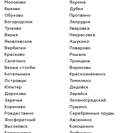
Молоково
Яхрома
Быково
Дубки
Обухово
Протвино
Богородское
Запрудня
Тучково
Уваровка
Верея
Некрасовка
Яковлевское
Ашукино
Вербилки
Поварово
Красково
Рошаль
Селятино
Троицкое
Белые столбы
Вороново
Котельники
Краснознаменск
Островцы
Томилино
Юпитер
Дедовск
Дорохово
Зарайск
Заречье
Зеленоградский
Коренево
Пущино
Рождествено
Серебрянные пруды
Фосфоритный
Авсюнино
Высоковск
Кокошкино
Коммунарка
Любучаны