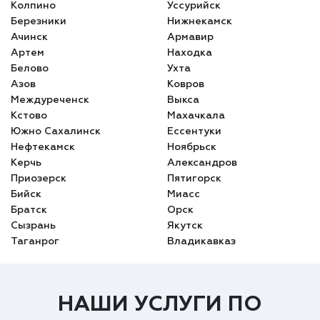
Колпино
Уссурийск
Березники
Нижнекамск
Ачинск
Армавир
Артем
Находка
Белово
Ухта
Азов
Ковров
Междуреченск
Выкса
Кстово
Махачкала
Южно Сахалинск
Ессентуки
Нефтекамск
Ноябрьск
Керчь
Александров
Приозерск
Пятигорск
Бийск
Миасс
Братск
Орск
Сызрань
Якутск
Таганрог
Владикавказ
НАШИ УСЛУГИ ПО