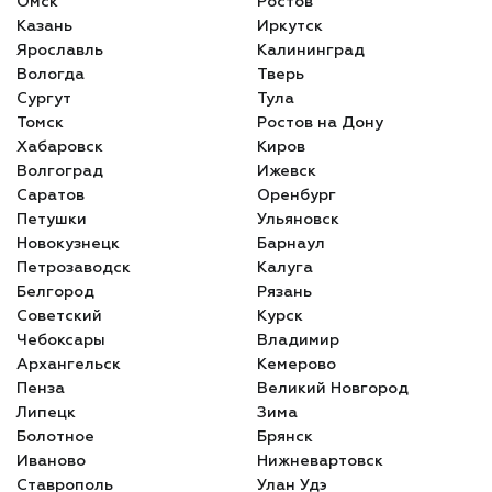
Омск
Ростов
Казань
Иркутск
Ярославль
Калининград
Вологда
Тверь
Сургут
Тула
Томск
Ростов на Дону
Хабаровск
Киров
Волгоград
Ижевск
Саратов
Оренбург
Петушки
Ульяновск
Новокузнецк
Барнаул
Петрозаводск
Калуга
Белгород
Рязань
Советский
Курск
Чебоксары
Владимир
Архангельск
Кемерово
Пенза
Великий Новгород
Липецк
Зима
Болотное
Брянск
Иваново
Нижневартовск
Ставрополь
Улан Удэ