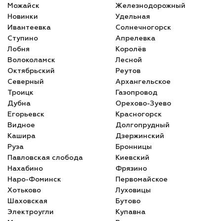
Можайск
Железнодорожный
Новинки
Удельная
Ивантеевка
Солнечногорск
Ступино
Апрелевка
Лобня
Королёв
Волоколамск
Лесной
Октябрьский
Реутов
Северный
Архангельское
Троицк
Газопровод
Дубна
Орехово-Зуево
Егорьевск
Красногорск
Видное
Долгопрудный
Кашира
Дзержинский
Руза
Бронницы
Павловская слобода
Киевский
Нахабино
Фрязино
Наро-Фоминск
Первомайское
Хотьково
Луховицы
Шаховская
Бутово
Электроугли
Купавна