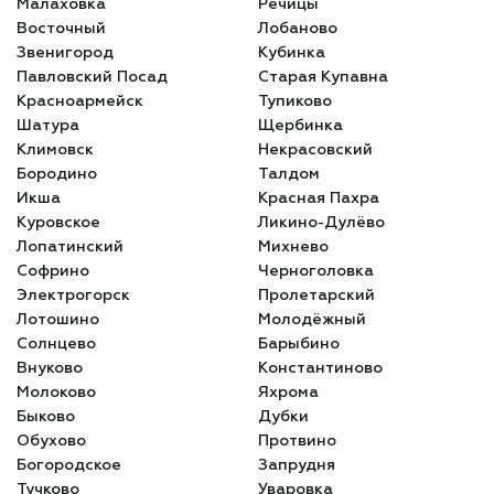
Малаховка
Речицы
Восточный
Лобаново
Звенигород
Кубинка
Павловский Посад
Старая Купавна
Красноармейск
Тупиково
Шатура
Щербинка
Климовск
Некрасовский
Бородино
Талдом
Икша
Красная Пахра
Куровское
Ликино-Дулёво
Лопатинский
Михнево
Софрино
Черноголовка
Электрогорск
Пролетарский
Лотошино
Молодёжный
Солнцево
Барыбино
Внуково
Константиново
Молоково
Яхрома
Быково
Дубки
Обухово
Протвино
Богородское
Запрудня
Тучково
Уваровка