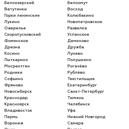
Белоозерский
Белоомут
Ватутинки
Восход
Горки ленинские
Колюбакино
Лукино
Новопетровское
Ожерелье
Развилка
Скоропусковский
Успенское
Фоминское
Демихово
Дрезна
Дружба
Косино
Лунево
Лыткарино
Полушкино
Мосрентген
Рогачёво
Родники
Рублёво
Софьино
Текстильщик
Фряново
Екатеринбург
Новосибирск
Санкт-Петербург
Краснодар
Тюмень
Красноярск
Челябинск
Владивосток
Уфа
Пермь
Нижний Новгород
Воронеж
Самара