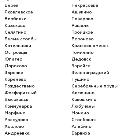
Верея
Некрасовка
Яковлевское
Ашукино
Вербилки
Поварово
Красково
Рошаль
Селятино
Троицкое
Белые столбы
Вороново
Котельники
Краснознаменск
Островцы
Томилино
Юпитер
Дедовск
Дорохово
Зарайск
Заречье
Зеленоградский
Коренево
Пущино
Рождествено
Серебрянные пруды
Фосфоритный
Авсюнино
Высоковск
Кокошкино
Коммунарка
Любучаны
Марфино
Монино
Рассудово
Столбовая
Хорлово
Алабино
Андреевка
Барвиха